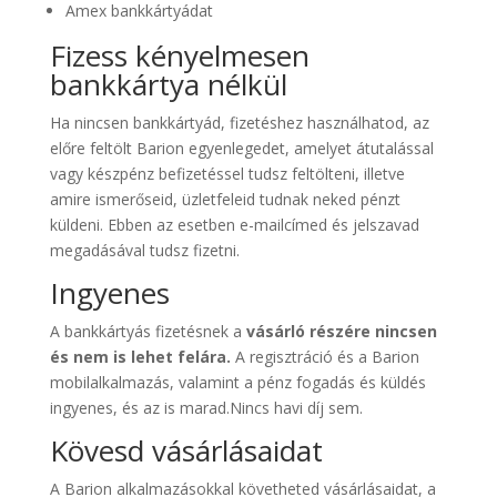
Amex bankkártyádat
Fizess kényelmesen
bankkártya nélkül
Ha nincsen bankkártyád, fizetéshez használhatod, az
előre feltölt Barion egyenlegedet, amelyet átutalással
vagy készpénz befizetéssel tudsz feltölteni, illetve
amire ismerőseid, üzletfeleid tudnak neked pénzt
küldeni. Ebben az esetben e-mailcímed és jelszavad
megadásával tudsz fizetni.
Ingyenes
A bankkártyás fizetésnek a
vásárló részére nincsen
és nem is lehet felára.
A regisztráció és a Barion
mobilalkalmazás, valamint a pénz fogadás és küldés
ingyenes, és az is marad.Nincs havi díj sem.
Kövesd vásárlásaidat
A Barion alkalmazásokkal követheted vásárlásaidat, a