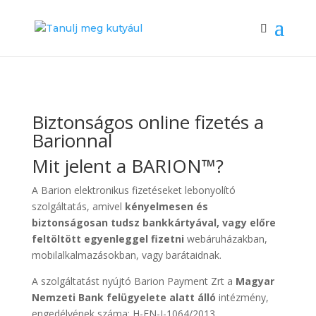
Biztonságos online fizetés a
Barionnal
Mit jelent a BARION™?
A Barion elektronikus fizetéseket lebonyolító
szolgáltatás, amivel
kényelmesen és
biztonságosan tudsz bankkártyával, vagy előre
feltöltött egyenleggel fizetni
webáruházakban,
mobilalkalmazásokban, vagy barátaidnak.
A szolgáltatást nyújtó Barion Payment Zrt a
Magyar
Nemzeti Bank felügyelete alatt álló
intézmény,
engedélyének száma: H-EN-I-1064/2013.