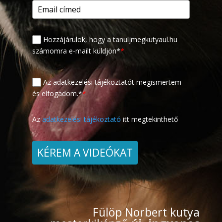
Hozzájárulok, hogy a tanuljmegkutyaul.hu
számomra e-mailt küldjön*
*
Az adatkezelési tájékoztatót megismertem
és elfogadom.*
*
Az
adatkezelési tájékoztató
itt megtekinthető
KÉREM A VIDEÓKAT
Fülöp Norbert kutya