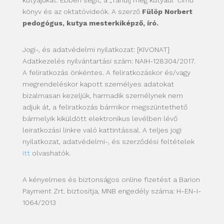
könyv és az oktatóvideók. A szerző
Fülöp Norbert
pedogógus, kutya mesterkiképző, író.
Jogi-, és adatvédelmi nyilatkozat: [KIVONAT]
Adatkezelés nyilvántartási szám: NAIH-128304/2017.
A feliratkozás önkéntes. A feliratkozáskor és/vagy
megrendeléskor kapott személyes adatokat
bizalmasan kezeljük, harmadik személynek nem
adjuk át, a feliratkozás bármikor megszüntethető
bármelyik kiküldött elektronikus levélben lévő
leiratkozási linkre való kattintással. A teljes jogi
nyilatkozat, adatvédelmi-, és szerződési feltételek
itt
olvashatók.
A kényelmes és biztonságos online fizetést a Barion
Payment Zrt. biztosítja, MNB engedély száma: H-EN-I-
1064/2013