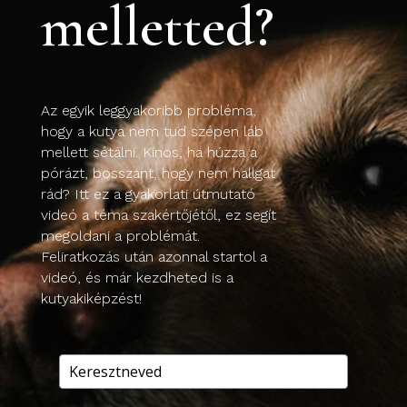
melletted?
Az egyik leggyakoribb probléma,
hogy a kutya nem tud szépen láb
mellett sétálni. Kínos, ha húzza a
pórázt, bosszant, hogy nem hallgat
rád? Itt ez a gyakorlati útmutató
videó a téma szakértőjétől, ez segít
megoldani a problémát.
Feliratkozás után azonnal startol a
videó, és már kezdheted is a
kutyakiképzést!