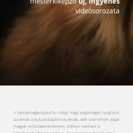
mesterkiképző
új, ingyenes
videósorozata
A tanuljmegkutyaul.hu célja, hogy segítséget nyújtson
azoknak a kutyatulajdonosoknak, akik szeretnék saját
maguk, erőszakmentesen, otthon tanítani a
kutyájukat. Ebben segít, a „Tanulj meg kutyául” című