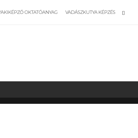
YAKIKÉPZŐ OKTATÓANYAG
VADÁSZKUTYA KÉPZÉS