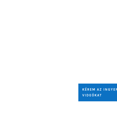
Hogyan tanítsd
kutyádat,
hogy szépen sét
melletted?
KÉREM AZ INGYE
VIDEÓKAT